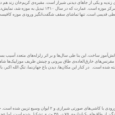
زندیه و یکی از جاهای دیدنی شیراز است. مقبره‌ی کریم‌‌خان زند هم در
گردش در باغ از لذایذ این موزه‌گردی است، اما گل‌سرسبد آن، طاق هشت‌ضلعی مرکز موزه است.
خطی قدیمی است. تنها تماشای سقف شگفت‌انگیز ورودی موزه کافیست تا
‌قلی‌خان فرماندار شیراز در قرن دهم هجری، این مدرسه را برای حدود ۱۰۰ دانش‌آموز ساخت. این بنا طی سال‌ها و بر اثر زلزله‌ها
 مقرنس‌های خارق‌العاده‌ی طاق بیرونی و چینش ظریف موزاییک‌‌ها شا
ته شده است.
در کنار این مکان‌ها، دیدن باغ جهان‌نما، تنگِ الله اکبر، ب
مسجد وکیل که در همسایگی بازار وکیل واقع شده است، درگاه چشمگیری دارد؛ ورودی با کاشی‌های ص
شاه‌نشین و ایوان‌های کوچک محصور شده است. شبستان مسجد به‌شکلی شگفت‌انگیز از طاق‌های یک‌ان