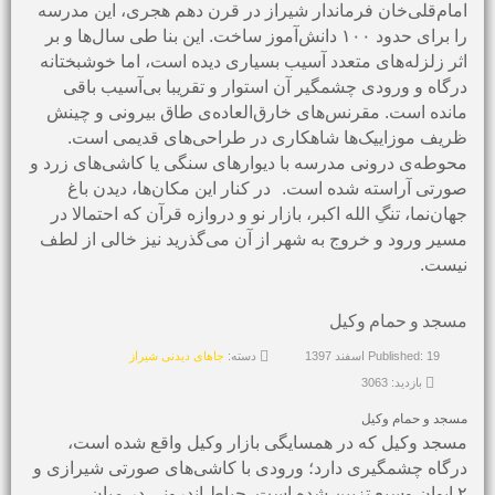
امام‌قلی‌خان فرماندار شیراز در قرن دهم هجری، این مدرسه
را برای حدود ۱۰۰ دانش‌آموز ساخت. این بنا طی سال‌ها و بر
اثر زلزله‌های متعدد آسیب بسیاری دیده است، اما خوشبختانه
درگاه و ورودی چشمگیر آن استوار و تقریبا بی‌آسیب باقی
مانده است. مقرنس‌های خارق‌العاده‌ی طاق بیرونی و چینش
ظریف موزاییک‌‌ها شاهکاری در طراحی‌‌های قدیمی است.
محوطه‌ی درونی مدرسه با دیوارهای سنگی یا کاشی‌های زرد و
صورتی آراسته شده است.
در کنار این مکان‌ها، دیدن باغ
جهان‌نما، تنگِ الله اکبر، بازار نو و دروازه قرآن که احتمالا در
مسیر ورود و خروج به شهر از آن می‌گذرید نیز خالی از لطف
نیست.
مسجد و حمام وکیل
Published: 19 اسفند 1397
دسته:
جاهای دیدنی شیراز
بازدید: 3063
مسجد و حمام وکیل
مسجد وکیل که در همسایگی بازار وکیل واقع شده است،
درگاه چشمگیری دارد؛ ورودی با کاشی‌های صورتی شیرازی و
۲ ایوان وسیع تزیین شده است. حیاط اندرونی در میان